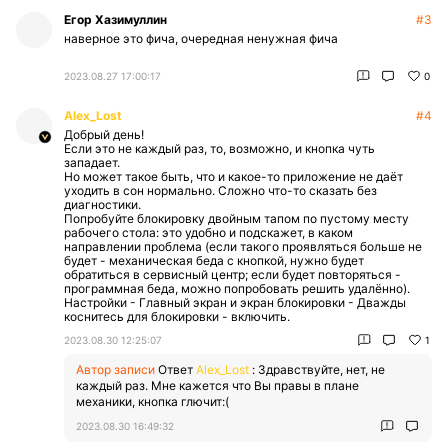
Егор Хазимуллин
#3
наверное это фича, очередная ненужная фича
2023.08.27 17:00:17
0
Alex_Lost
#4
Добрый день!
Если это не каждый раз, то, возможно, и кнопка чуть
западает.
Но может такое быть, что и какое-то приложение не даёт
уходить в сон нормально. Сложно что-то сказать без
диагностики.
Попробуйте блокировку двойным тапом по пустому месту
рабочего стола: это удобно и подскажет, в каком
направлении проблема (если такого проявляться больше не
будет - механическая беда с кнопкой, нужно будет
обратиться в сервисный центр; если будет повторяться -
программная беда, можно попробовать решить удалённо).
Настройки - Главный экран и экран блокировки - Дважды
коснитесь для блокировки - включить.
2023.08.30 12:25:07
1
Автор записи
Ответ
Alex_Lost
:
Здравствуйте, нет, не
каждый раз. Мне кажется что Вы правы в плане
механики, кнопка глючит:(
2023.08.30 16:49:32