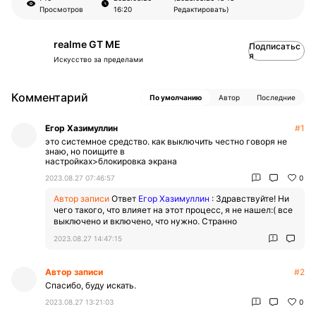
Просмотров
16:20
Редактировать)
realme GT ME
Подписатьс
я
Искусство за пределами
Комментарий
По умолчанию
Автор
Последние
Егор Хазимуллин
#1
это системное средство. как выключить честно говоря не
знаю, но поищите в
настройках>блокировка экрана
2023.08.27 07:46:57
0
Автор записи
Ответ
Егор Хазимуллин
:
Здравствуйте! Ни
чего такого, что влияет на этот процесс, я не нашел:( все
выключено и включено, что нужно. Странно
2023.08.27 14:47:15
Автор записи
#2
Спасибо, буду искать.
2023.08.27 13:21:03
0